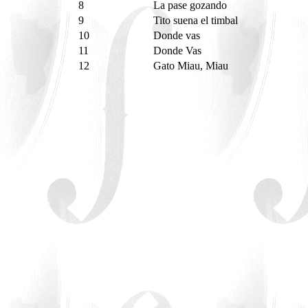
8
La pase gozando
9
Tito suena el timbal
10
Donde vas
11
Donde Vas
12
Gato Miau, Miau