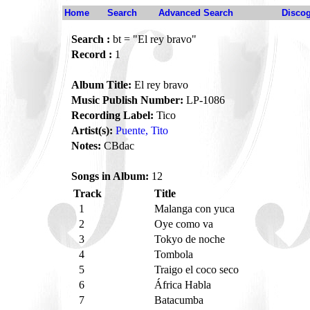
Home
Search
Advanced Search
Disco
Search :
bt = "El rey bravo"
Record :
1
Album Title:
El rey bravo
Music Publish Number:
LP-1086
Recording Label:
Tico
Artist(s):
Puente, Tito
Notes:
CBdac
Songs in Album:
12
Track
Title
1
Malanga con yuca
2
Oye como va
3
Tokyo de noche
4
Tombola
5
Traigo el coco seco
6
África Habla
7
Batacumba