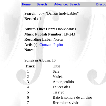
Home
Search
Advanced Search
Disco
Search :
bt = "Danzas inolvidables"
Record :
1
Album Title:
Danzas inolvidables
Music Publish Number:
LP-243
Recording Label:
Norca
Artist(s):
Corozo
Pepito
Notes:
Songs in Album:
10
Track
Title
1
Sara
2
Violeta
3
Amor perdido
4
Felices días
5
Tu y yo
6
Bajo la sombra de un pino
7
Recordar es vivir