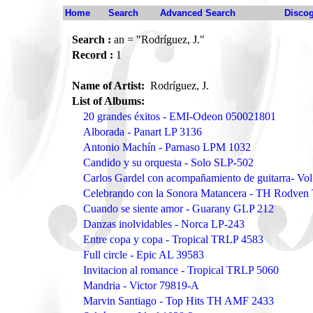
Home
Search
Advanced Search
Disco
Search :
an = "Rodríguez, J."
Record :
1
Name of Artist:
Rodríguez, J.
List of Albums:
20 grandes éxitos - EMI-Odeon 050021801
Alborada - Panart LP 3136
Antonio Machín - Parnaso LPM 1032
Candido y su orquesta - Solo SLP-502
Carlos Gardel con acompañamiento de guitarra- Vo
Celebrando con la Sonora Matancera - TH Rodven
Cuando se siente amor - Guarany GLP 212
Danzas inolvidables - Norca LP-243
Entre copa y copa - Tropical TRLP 4583
Full circle - Epic AL 39583
Invitacion al romance - Tropical TRLP 5060
Mandria - Victor 79819-A
Marvin Santiago - Top Hits TH AMF 2433