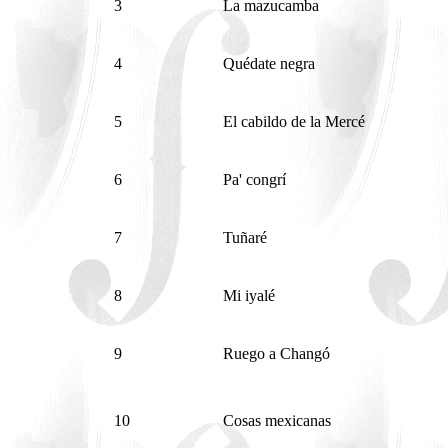
3
La mazucamba
4
Quédate negra
5
El cabildo de la Mercé
6
Pa' congrí
7
Tuñaré
8
Mi iyalé
9
Ruego a Changó
10
Cosas mexicanas