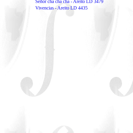
Señor cha cha cha - Areito LD 3479
Vivencias - Areito LD 4435