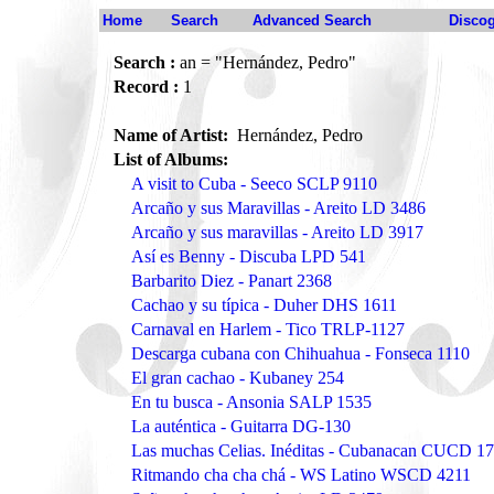
Home
Search
Advanced Search
Disco
Search :
an = "Hernández, Pedro"
Record :
1
Name of Artist:
Hernández, Pedro
List of Albums:
A visit to Cuba - Seeco SCLP 9110
Arcaño y sus Maravillas - Areito LD 3486
Arcaño y sus maravillas - Areito LD 3917
Así es Benny - Discuba LPD 541
Barbarito Diez - Panart 2368
Cachao y su típica - Duher DHS 1611
Carnaval en Harlem - Tico TRLP-1127
Descarga cubana con Chihuahua - Fonseca 1110
El gran cachao - Kubaney 254
En tu busca - Ansonia SALP 1535
La auténtica - Guitarra DG-130
Las muchas Celias. Inéditas - Cubanacan CUCD 1
Ritmando cha cha chá - WS Latino WSCD 4211