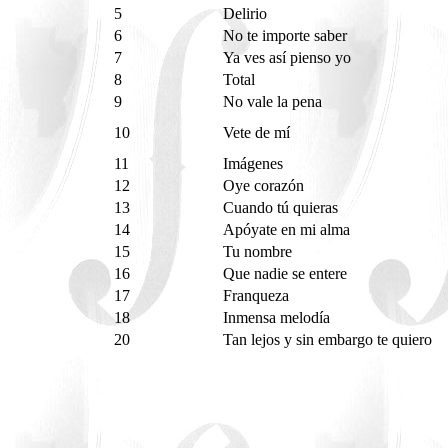
5
Delirio
6
No te importe saber
7
Ya ves así pienso yo
8
Total
9
No vale la pena
10
Vete de mí
11
Imágenes
12
Oye corazón
13
Cuando tú quieras
14
Apóyate en mi alma
15
Tu nombre
16
Que nadie se entere
17
Franqueza
18
Inmensa melodía
20
Tan lejos y sin embargo te quiero