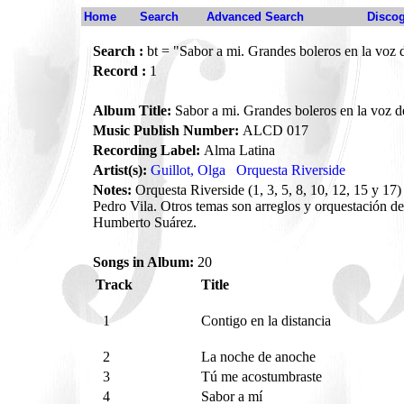
Home
Search
Advanced Search
Disco
Search :
bt = "Sabor a mi. Grandes boleros en la voz 
Record :
1
Album Title:
Sabor a mi. Grandes boleros en la voz d
Music Publish Number:
ALCD 017
Recording Label:
Alma Latina
Artist(s):
Guillot, Olga
Orquesta Riverside
Notes:
Orquesta Riverside (1, 3, 5, 8, 10, 12, 15 y 17)
Pedro Vila. Otros temas son arreglos y orquestación d
Humberto Suárez.
Songs in Album:
20
Track
Title
1
Contigo en la distancia
2
La noche de anoche
3
Tú me acostumbraste
4
Sabor a mí