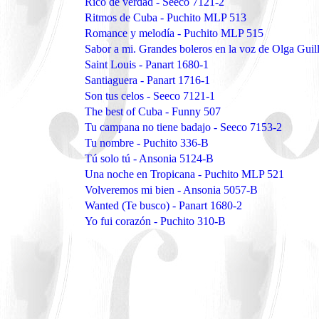
Rico de verdad - Seeco 7121-2
Ritmos de Cuba - Puchito MLP 513
Romance y melodía - Puchito MLP 515
Sabor a mi. Grandes boleros en la voz de Olga Gui
Saint Louis - Panart 1680-1
Santiaguera - Panart 1716-1
Son tus celos - Seeco 7121-1
The best of Cuba - Funny 507
Tu campana no tiene badajo - Seeco 7153-2
Tu nombre - Puchito 336-B
Tú solo tú - Ansonia 5124-B
Una noche en Tropicana - Puchito MLP 521
Volveremos mi bien - Ansonia 5057-B
Wanted (Te busco) - Panart 1680-2
Yo fui corazón - Puchito 310-B