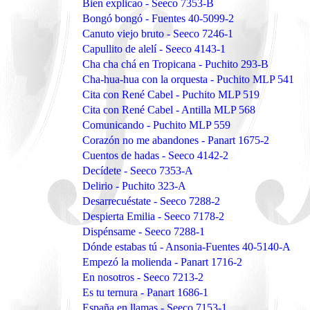
Bien explicao - Seeco 7353-B
Bongó bongó - Fuentes 40-5099-2
Canuto viejo bruto - Seeco 7246-1
Capullito de alelí - Seeco 4143-1
Cha cha chá en Tropicana - Puchito 293-B
Cha-hua-hua con la orquesta - Puchito MLP 541
Cita con René Cabel - Puchito MLP 519
Cita con René Cabel - Antilla MLP 568
Comunicando - Puchito MLP 559
Corazón no me abandones - Panart 1675-2
Cuentos de hadas - Seeco 4142-2
Decídete - Seeco 7353-A
Delirio - Puchito 323-A
Desarrecuéstate - Seeco 7288-2
Despierta Emilia - Seeco 7178-2
Dispénsame - Seeco 7288-1
Dónde estabas tú - Ansonia-Fuentes 40-5140-A
Empezó la molienda - Panart 1716-2
En nosotros - Seeco 7213-2
Es tu ternura - Panart 1686-1
España en llamas - Seeco 7153-1