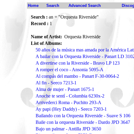
Home
Search
Advanced Search
Disco
Search :
an = "Orquesta Riverside"
Record :
1
Name of Artist:
Orquesta Riverside
List of Albums:
50 años de la música mas amada por la América La
A bailar con la Orquesta Riverside - Panart LD 310
A divertirse con la Riverside - Bravo LP 123
A romper el coco - Ansonia 5095-A
Al compás del mambo - Panart F-30-0064-2
Al fin - Seeco 7213-1
Alma de mujer - Panart 1675-1
Anoche te sentí - Columbia 6230x-2
Arrivederci Roma - Puchito 293-A
Ay papi (Hey Daddy) - Seeco 7203-1
Bailando con la Orquesta Riverside - Suave S 106
Baile con la orquesta Riverside - Dardo JPD 3647
Bajo un palmar - Antilla JPD 3650