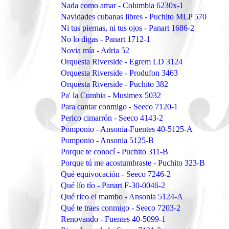
Nada como amar - Columbia 6230x-1
Navidades cubanas libres - Puchito MLP 570
Ni tus piernas, ni tus ojos - Panart 1686-2
No lo digas - Panart 1712-1
Novia mía - Adria 52
Orquesta Riverside - Egrem LD 3124
Orquesta Riverside - Produfon 3463
Orquesta Riverside - Puchito 382
Pa' la Cumbia - Musimex 5032
Para cantar conmigo - Seeco 7120-1
Perico cimarrón - Seeco 4143-2
Pomponio - Ansonia-Fuentes 40-5125-A
Pomponio - Ansonia 5125-B
Porque te conocí - Puchito 311-B
Porque tú me acostumbraste - Puchito 323-B
Qué equivocación - Seeco 7246-2
Qué lío tío - Panart F-30-0046-2
Qué rico el mambo - Ansonia 5124-A
Qué te traes conmigo - Seeco 7203-2
Renovando - Fuentes 40-5099-1