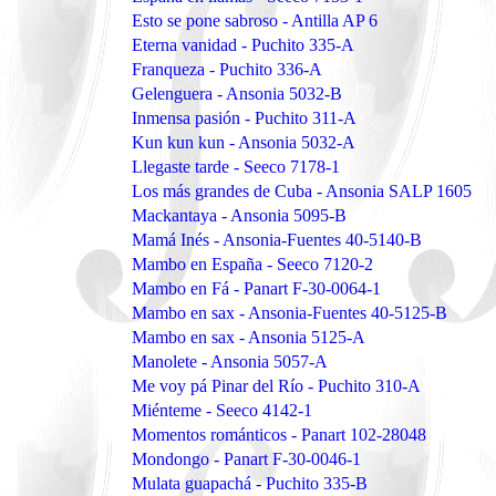
Esto se pone sabroso - Antilla AP 6
Eterna vanidad - Puchito 335-A
Franqueza - Puchito 336-A
Gelenguera - Ansonia 5032-B
Inmensa pasión - Puchito 311-A
Kun kun kun - Ansonia 5032-A
Llegaste tarde - Seeco 7178-1
Los más grandes de Cuba - Ansonia SALP 1605
Mackantaya - Ansonia 5095-B
Mamá Inés - Ansonia-Fuentes 40-5140-B
Mambo en España - Seeco 7120-2
Mambo en Fá - Panart F-30-0064-1
Mambo en sax - Ansonia-Fuentes 40-5125-B
Mambo en sax - Ansonia 5125-A
Manolete - Ansonia 5057-A
Me voy pá Pinar del Río - Puchito 310-A
Miénteme - Seeco 4142-1
Momentos románticos - Panart 102-28048
Mondongo - Panart F-30-0046-1
Mulata guapachá - Puchito 335-B