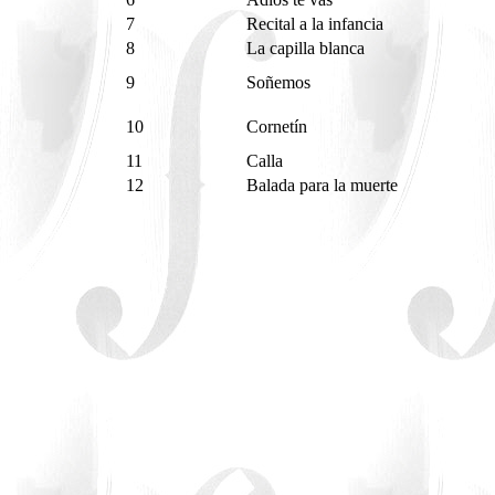
7
Recital a la infancia
8
La capilla blanca
9
Soñemos
10
Cornetín
11
Calla
12
Balada para la muerte