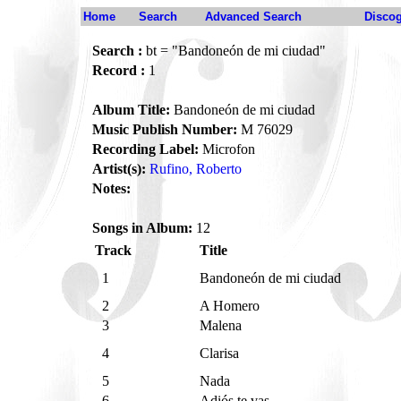
Home
Search
Advanced Search
Disco
Search :
bt = "Bandoneón de mi ciudad"
Record :
1
Album Title:
Bandoneón de mi ciudad
Music Publish Number:
M 76029
Recording Label:
Microfon
Artist(s):
Rufino, Roberto
Notes:
Songs in Album:
12
Track
Title
1
Bandoneón de mi ciudad
2
A Homero
3
Malena
4
Clarisa
5
Nada
6
Adiós te vas