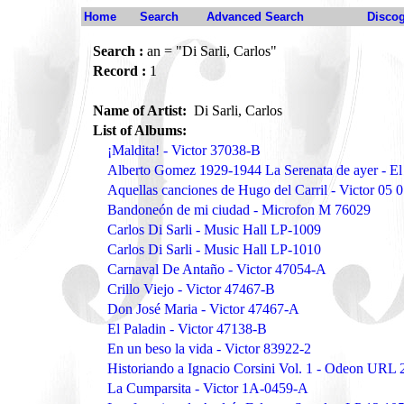
Home
Search
Advanced Search
Disco
Search :
an = "Di Sarli, Carlos"
Record :
1
Name of Artist:
Di Sarli, Carlos
List of Albums:
¡Maldita! - Victor 37038-B
Alberto Gomez 1929-1944 La Serenata de ayer - 
Aquellas canciones de Hugo del Carril - Victor 05
Bandoneón de mi ciudad - Microfon M 76029
Carlos Di Sarli - Music Hall LP-1009
Carlos Di Sarli - Music Hall LP-1010
Carnaval De Antaño - Victor 47054-A
Crillo Viejo - Victor 47467-B
Don José Maria - Victor 47467-A
El Paladin - Victor 47138-B
En un beso la vida - Victor 83922-2
Historiando a Ignacio Corsini Vol. 1 - Odeon URL
La Cumparsita - Victor 1A-0459-A