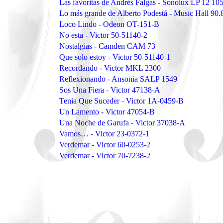
Las favoritas de Andrés Falgas - Sonolux LP 12 10
Lo más grande de Alberto Podestá - Music Hall 90.
Loco Lindo - Odeon OT-151-B
No esta - Victor 50-51140-2
Nostalgias - Camden CAM 73
Que solo estoy - Victor 50-51140-1
Recordando - Victor MKL 2300
Reflexionando - Ansonia SALP 1549
Sos Una Fiera - Victor 47138-A
Tenia Que Suceder - Victor 1A-0459-B
Un Lamento - Victor 47054-B
Una Noche de Garufa - Victor 37038-A
Vamos… - Victor 23-0372-1
Verdemar - Victor 60-0253-2
Verdemar - Victor 70-7238-2