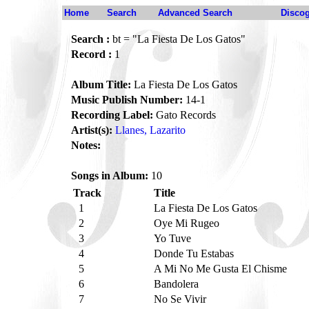
Home
Search
Advanced Search
Disco
Search :
bt = "La Fiesta De Los Gatos"
Record :
1
Album Title:
La Fiesta De Los Gatos
Music Publish Number:
14-1
Recording Label:
Gato Records
Artist(s):
Llanes, Lazarito
Notes:
Songs in Album:
10
Track
Title
1
La Fiesta De Los Gatos
2
Oye Mi Rugeo
3
Yo Tuve
4
Donde Tu Estabas
5
A Mi No Me Gusta El Chisme
6
Bandolera
7
No Se Vivir