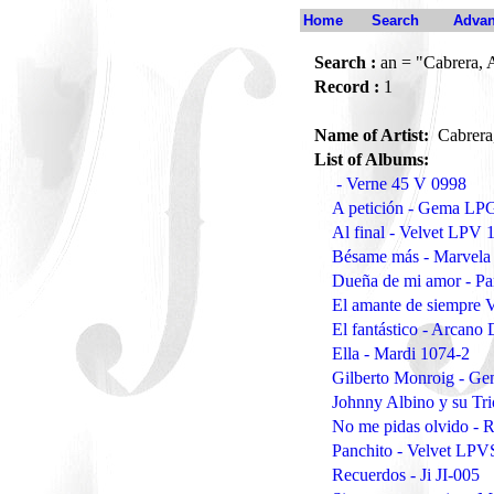
Home
Search
Advan
Search :
an = "Cabrera,
Record :
1
Name of Artist:
Cabrera
List of Albums:
- Verne 45 V 0998
A petición - Gema LP
Al final - Velvet LPV 
Bésame más - Marvela
Dueña de mi amor - Pa
El amante de siempre 
El fantástico - Arcan
Ella - Mardi 1074-2
Gilberto Monroig - G
Johnny Albino y su Tri
No me pidas olvido - R
Panchito - Velvet LPV
Recuerdos - Ji JI-005