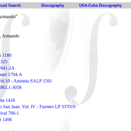
ced Search
Discography
USA-Cuba Discography
 Armando"
, Armando
G 1180
1325
 941-2A
nart 1794-A
Vol.10 - Ansonia SALP 1591
o DKL1-3058
ema 1418
o San Juan. Vol. IV - Fuentes LP 337019
ival 706-1
S 1496