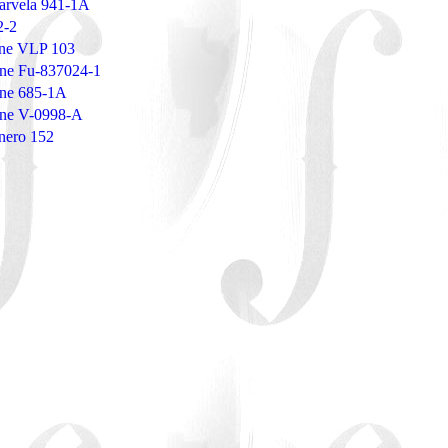
arvela 941-1A
2-2
erne VLP 103
erne Fu-837024-1
erne 685-1A
erne V-0998-A
anero 152
1