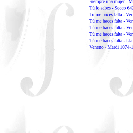
Siempre una mujer - M
Tú lo sabes - Seeco 64
Tu me haces falta - V
Tú me haces falta - V
Tú me haces falta - V
Tú me haces falta - V
Tú me haces falta - Ll
Veneno - Mardi 1074-