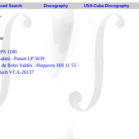
ced Search
Discography
USA-Cuba Discography
"
se
LPS 1180
alani - Panart LP 5039
 de Bebo Valdés - Hispavox HH 11 55
arisch VCA-26137