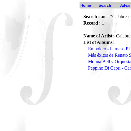
Home
Search
Advan
Search :
an = "Calabrese
Record :
1
Name of Artist:
Calabre
List of Albums:
En bolero - Parnaso P
Más éxitos de Renato S
Monna Bell y Orquesta
Peppino Di Capri - C