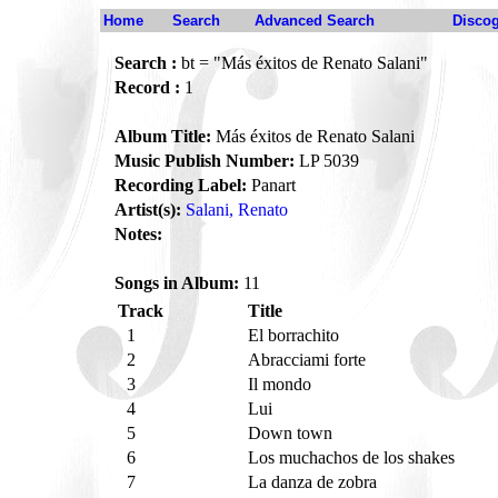
Home
Search
Advanced Search
Disco
Search :
bt = "Más éxitos de Renato Salani"
Record :
1
Album Title:
Más éxitos de Renato Salani
Music Publish Number:
LP 5039
Recording Label:
Panart
Artist(s):
Salani, Renato
Notes:
Songs in Album:
11
Track
Title
1
El borrachito
2
Abracciami forte
3
Il mondo
4
Lui
5
Down town
6
Los muchachos de los shakes
7
La danza de zobra