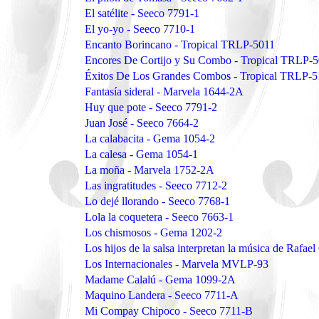
El satélite - Seeco 7791-1
El yo-yo - Seeco 7710-1
Encanto Borincano - Tropical TRLP-5011
Encores De Cortijo y Su Combo - Tropical TRLP-
Éxitos De Los Grandes Combos - Tropical TRLP-
Fantasía sideral - Marvela 1644-2A
Huy que pote - Seeco 7791-2
Juan José - Seeco 7664-2
La calabacita - Gema 1054-2
La calesa - Gema 1054-1
La moña - Marvela 1752-2A
Las ingratitudes - Seeco 7712-2
Lo dejé llorando - Seeco 7768-1
Lola la coquetera - Seeco 7663-1
Los chismosos - Gema 1202-2
Los hijos de la salsa interpretan la música de Rafael
Los Internacionales - Marvela MVLP-93
Madame Calalú - Gema 1099-2A
Maquino Landera - Seeco 7711-A
Mi Compay Chipoco - Seeco 7711-B