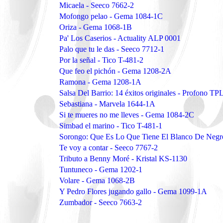
Micaela - Seeco 7662-2
Mofongo pelao - Gema 1084-1C
Oriza - Gema 1068-1B
Pa' Los Caserios - Actuality ALP 0001
Palo que tu le das - Seeco 7712-1
Por la señal - Tico T-481-2
Que feo el pichón - Gema 1208-2A
Ramona - Gema 1208-1A
Salsa Del Barrio: 14 éxitos originales - Profono TP
Sebastiana - Marvela 1644-1A
Si te mueres no me lleves - Gema 1084-2C
Simbad el marino - Tico T-481-1
Sorongo: Que Es Lo Que Tiene El Blanco De Negr
Te voy a contar - Seeco 7767-2
Tributo a Benny Moré - Kristal KS-1130
Tuntuneco - Gema 1202-1
Volare - Gema 1068-2B
Y Pedro Flores jugando gallo - Gema 1099-1A
Zumbador - Seeco 7663-2