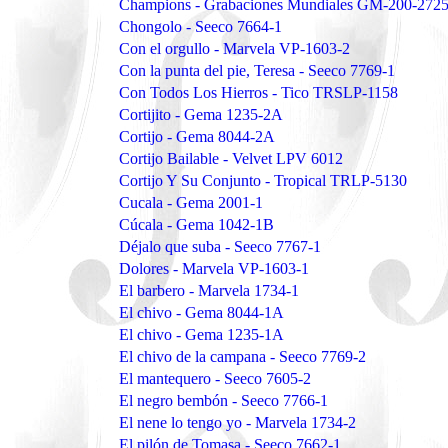
Champions - Grabaciones Mundiales GM-200-272
Chongolo - Seeco 7664-1
Con el orgullo - Marvela VP-1603-2
Con la punta del pie, Teresa - Seeco 7769-1
Con Todos Los Hierros - Tico TRSLP-1158
Cortijito - Gema 1235-2A
Cortijo - Gema 8044-2A
Cortijo Bailable - Velvet LPV 6012
Cortijo Y Su Conjunto - Tropical TRLP-5130
Cucala - Gema 2001-1
Cúcala - Gema 1042-1B
Déjalo que suba - Seeco 7767-1
Dolores - Marvela VP-1603-1
El barbero - Marvela 1734-1
El chivo - Gema 8044-1A
El chivo - Gema 1235-1A
El chivo de la campana - Seeco 7769-2
El mantequero - Seeco 7605-2
El negro bembón - Seeco 7766-1
El nene lo tengo yo - Marvela 1734-2
El pilón de Tomasa - Seeco 7662-1