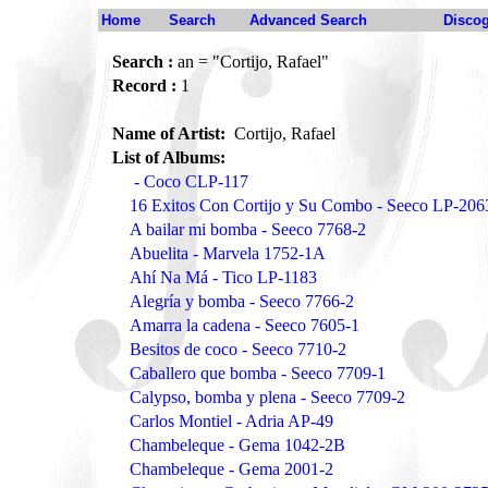
Home
Search
Advanced Search
Disco
Search :
an = "Cortijo, Rafael"
Record :
1
Name of Artist:
Cortijo, Rafael
List of Albums:
- Coco CLP-117
16 Exitos Con Cortijo y Su Combo - Seeco LP-206
A bailar mi bomba - Seeco 7768-2
Abuelita - Marvela 1752-1A
Ahí Na Má - Tico LP-1183
Alegría y bomba - Seeco 7766-2
Amarra la cadena - Seeco 7605-1
Besitos de coco - Seeco 7710-2
Caballero que bomba - Seeco 7709-1
Calypso, bomba y plena - Seeco 7709-2
Carlos Montiel - Adria AP-49
Chambeleque - Gema 1042-2B
Chambeleque - Gema 2001-2