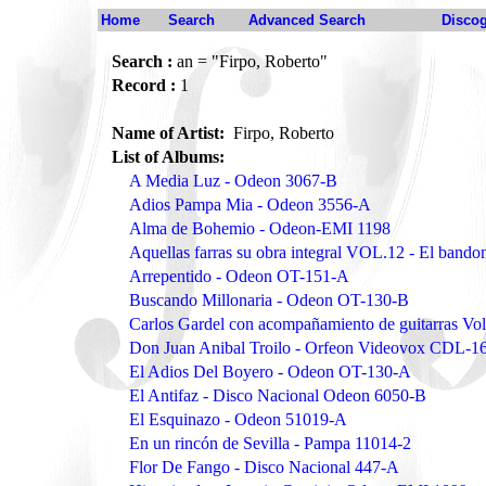
Home
Search
Advanced Search
Disco
Search :
an = "Firpo, Roberto"
Record :
1
Name of Artist:
Firpo, Roberto
List of Albums:
A Media Luz - Odeon 3067-B
Adios Pampa Mia - Odeon 3556-A
Alma de Bohemio - Odeon-EMI 1198
Aquellas farras su obra integral VOL.12 - El ban
Arrepentido - Odeon OT-151-A
Buscando Millonaria - Odeon OT-130-B
Carlos Gardel con acompañamiento de guitarras Vo
Don Juan Anibal Troilo - Orfeon Videovox CDL-1
El Adios Del Boyero - Odeon OT-130-A
El Antifaz - Disco Nacional Odeon 6050-B
El Esquinazo - Odeon 51019-A
En un rincón de Sevilla - Pampa 11014-2
Flor De Fango - Disco Nacional 447-A