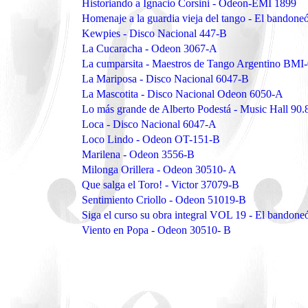
Historiando a Ignacio Corsini - Odeon-EMI 1899
Homenaje a la guardia vieja del tango - El bando
Kewpies - Disco Nacional 447-B
La Cucaracha - Odeon 3067-A
La cumparsita - Maestros de Tango Argentino BMI
La Mariposa - Disco Nacional 6047-B
La Mascotita - Disco Nacional Odeon 6050-A
Lo más grande de Alberto Podestá - Music Hall 90.
Loca - Disco Nacional 6047-A
Loco Lindo - Odeon OT-151-B
Marilena - Odeon 3556-B
Milonga Orillera - Odeon 30510- A
Que salga el Toro! - Victor 37079-B
Sentimiento Criollo - Odeon 51019-B
Siga el curso su obra integral VOL 19 - El bando
Viento en Popa - Odeon 30510- B