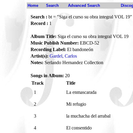
Home
Search
Advanced Search
Disco
Search :
bt = "Siga el curso su obra integral VOL 19"
Record :
1
Album Title:
Siga el curso su obra integral VOL 19
Music Publish Number:
EBCD-52
Recording Label:
El bandoneón
Artist(s):
Gardel, Carlos
Notes:
Serlando Hernandez Collection
Songs in Album:
20
Track
Title
1
La enmascarada
2
Mi refugio
3
la muchacha del arrabal
4
El consentido