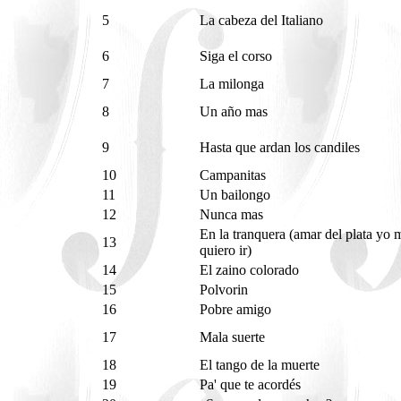
5
La cabeza del Italiano
6
Siga el corso
7
La milonga
8
Un año mas
9
Hasta que ardan los candiles
10
Campanitas
11
Un bailongo
12
Nunca mas
En la tranquera (amar del plata yo 
13
quiero ir)
14
El zaino colorado
15
Polvorin
16
Pobre amigo
17
Mala suerte
18
El tango de la muerte
19
Pa' que te acordés