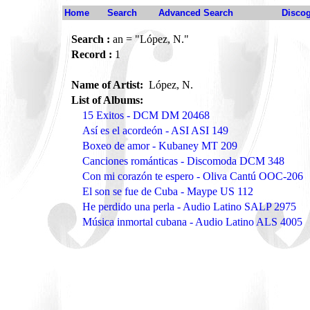
Home
Search
Advanced Search
Disco
Search :
an = "López, N."
Record :
1
Name of Artist:
López, N.
List of Albums:
15 Exitos - DCM DM 20468
Así es el acordeón - ASI ASI 149
Boxeo de amor - Kubaney MT 209
Canciones románticas - Discomoda DCM 348
Con mi corazón te espero - Oliva Cantú OOC-206
El son se fue de Cuba - Maype US 112
He perdido una perla - Audio Latino SALP 2975
Música inmortal cubana - Audio Latino ALS 4005