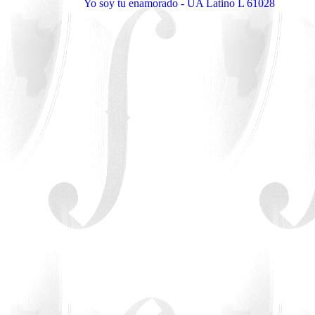
Yo soy tu enamorado - UA Latino L 61028