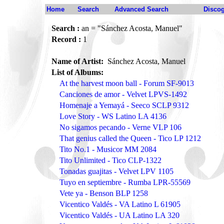
Home
Search
Advanced Search
Disco
Search :
an = "Sánchez Acosta, Manuel"
Record :
1
Name of Artist:
Sánchez Acosta, Manuel
List of Albums:
At the harvest moon ball - Forum SF-9013
Canciones de amor - Velvet LPVS-1492
Homenaje a Yemayá - Seeco SCLP 9312
Love Story - WS Latino LA 4136
No sigamos pecando - Verne VLP 106
That genius called the Queen - Tico LP 1212
Tito No.1 - Musicor MM 2084
Tito Unlimited - Tico CLP-1322
Tonadas guajitas - Velvet LPV 1105
Tuyo en septiembre - Rumba LPR-55569
Vete ya - Benson BLP 1258
Vicentico Valdés - VA Latino L 61905
Vicentico Valdés - UA Latino LA 320