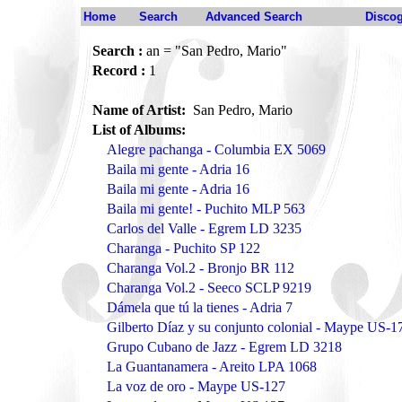
Home
Search
Advanced Search
Disco
Search :
an = "San Pedro, Mario"
Record :
1
Name of Artist:
San Pedro, Mario
List of Albums:
Alegre pachanga - Columbia EX 5069
Baila mi gente - Adria 16
Baila mi gente - Adria 16
Baila mi gente! - Puchito MLP 563
Carlos del Valle - Egrem LD 3235
Charanga - Puchito SP 122
Charanga Vol.2 - Bronjo BR 112
Charanga Vol.2 - Seeco SCLP 9219
Dámela que tú la tienes - Adria 7
Gilberto Díaz y su conjunto colonial - Maype US-1
Grupo Cubano de Jazz - Egrem LD 3218
La Guantanamera - Areito LPA 1068
La voz de oro - Maype US-127