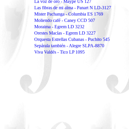
La voz de oro - Maype US 127
Las fibras de mi alma - Panart N LD-3127
Mister Pachanga - Columbia ES 1769
Moliendo café - Caney CCD 507
Moraima - Egrem LD 3232
Orestes Macías - Egrem LD 3227
Orquesta Estrellas Cubanas - Puchito 545
Sepárala también - Alegre SLPA-8870
Viva Valdés - Tico LP 1095