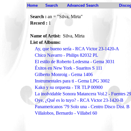
Home
Search
Advanced Search
Disco
Search :
an = "Silva, Mirta"
Record :
1
Name of Artist:
Silva, Mirta
List of Albums:
Ay, que bueno sería - RCA Victor 23-1420-A
Chico Navarro - Philips 82032 PL
El estilo de Roberto Ledesma - Gema 3031
Éxitos en New York - Suaritos S 111
Gilberto Monroig - Gema 1406
Instrumentales para ti - Gema LPG 3002
Kako y su orquesta - TR TLP 00900
La inolvidable Sonora Matancera Vol.2 - Fuentes 2
Oye, ¿Qué es lo tuyo? - RCA Victor 23-1420-B
Panamericanos '79 Solo una - Centro Disco Dist. B
Villalobos, Bernardo - Villabel 60