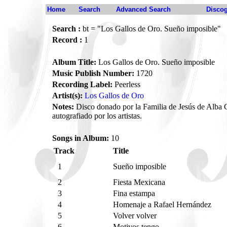
Home
Search
Advanced Search
Disco
Search :
bt = "Los Gallos de Oro. Sueño imposible"
Record :
1
Album Title:
Los Gallos de Oro. Sueño imposible
Music Publish Number:
1720
Recording Label:
Peerless
Artist(s):
Los Gallos de Oro
Notes:
Disco donado por la Familia de Jesús de Alba C
autografiado por los artistas.
Songs in Album:
10
Track
Title
1
Sueño imposible
2
Fiesta Mexicana
3
Fina estampa
4
Homenaje a Rafael Hernández
5
Volver volver
6
Motivos tengo