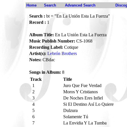
Home
Search
Advanced Search
Disco
Search :
bt = "En La Unión Esta La Fuerza"
Record :
1
Album Title:
En La Unión Esta La Fuerza
Music Publish Number:
CS-1068
Recording Label:
Cotique
Artist(s):
Lebrón Brothers
Notes:
CBdac
Songs in Album:
8
Track
Title
1
Juro Que Fue Verdad
2
Moros Y Cristianos
3
De Noches Eres Infiel
4
Si El Destino Así Lo Quiere
5
Dulzura
6
Solamente Tú
7
La Envidia Y La Tumba