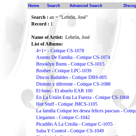
Home
Search
Advanced Search
Disco
Search :
an = "Lebrón, José"
Record :
1
Name of Artist:
Lebrón, José
List of Albums:
4+1= - Cotique CS-1078
Asunto De Familia - Cotique CS-1074
Brooklyn Bums - Cotique CS-1015
Brother - Cotique LPC-1039
Discos Bailables - Cotique DBS-005
Distinto y diferente - Cotique CS-1088
El boso - El abuelo EAR 100
En La Unión Esta La Fuerza - Cotique CS-1068
Hot Stuff - Cotique JMCS-1105
La familia Cotique les desea felices pascuas - Coti
Llegamos - Cotique C-1042
Picadillo A La Criolla - Cotique C-1055
Salsa Y Control - Cotique CS-1049