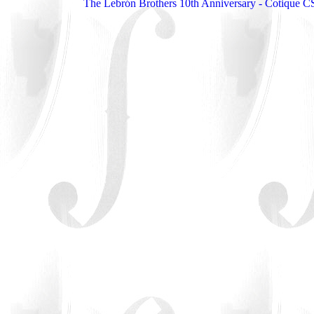
The Lebrón Brothers 10th Anniversary - Cotique C