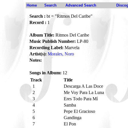
Home
Search
Advanced Search
Disco
Search :
bt = "Ritmos Del Caribe"
Record :
1
Album Title:
Ritmos Del Caribe
Music Publish Number:
LP-80
Recording Label:
Marvela
Artist(s):
Morales, Noro
Notes:
Songs in Album:
12
Track
Title
1
Descarga A Las Doce
2
Me Voy Para La Luna
3
Eres Todo Para Mí
4
Samba
5
Pepe El Gracioso
6
Gandinga
7
El Pon