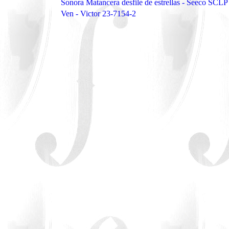
Sonora Matancera desfile de estrellas - Seeco SCL
Ven - Victor 23-7154-2