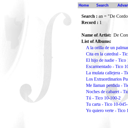
Home
Search
Advan
Search :
an = "De Cordov
Record :
1
Name of Artist:
De Cord
List of Albums:
A la orilla de un palma
Cita en la catedral - T
El hijo de nadie - Tico
Escarmentado - Tico 1
La mulata callejera - T
Los Extraordinarios Pu
Me llaman perdida - T
Noches de cabaret - Ti
Tú - Tico 10-100-2
Tu carta - Tico 10-045
Yo quiero verte - Tico