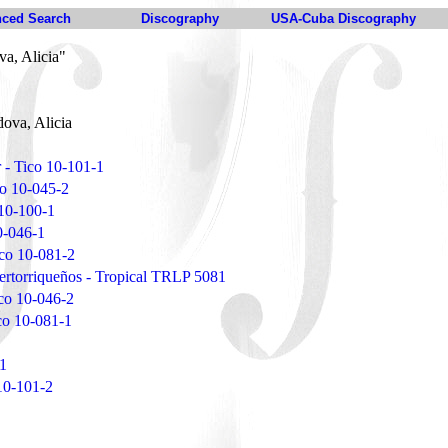
ced Search
Discography
USA-Cuba Discography
a, Alicia"
ova, Alicia
r - Tico 10-101-1
ico 10-045-2
 10-100-1
0-046-1
ico 10-081-2
ertorriqueños - Tropical TRLP 5081
ico 10-046-2
co 10-081-1
-1
 10-101-2