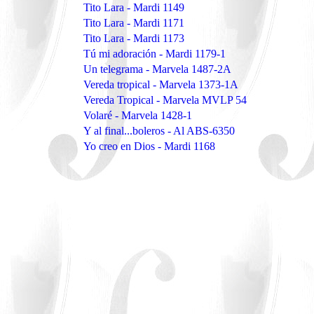
Tito Lara - Mardi 1149
Tito Lara - Mardi 1171
Tito Lara - Mardi 1173
Tú mi adoración - Mardi 1179-1
Un telegrama - Marvela 1487-2A
Vereda tropical - Marvela 1373-1A
Vereda Tropical - Marvela MVLP 54
Volaré - Marvela 1428-1
Y al final...boleros - Al ABS-6350
Yo creo en Dios - Mardi 1168