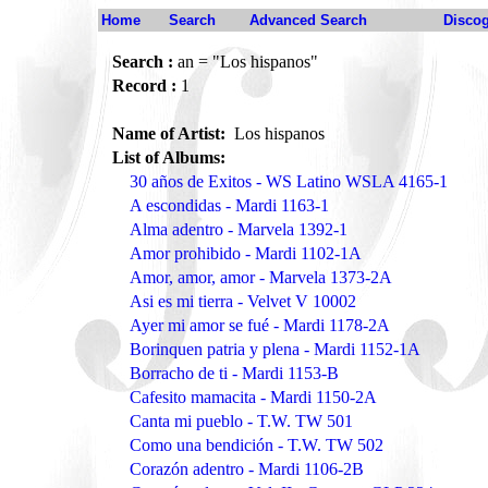
Home
Search
Advanced Search
Disco
Search :
an = "Los hispanos"
Record :
1
Name of Artist:
Los hispanos
List of Albums:
30 años de Exitos - WS Latino WSLA 4165-1
A escondidas - Mardi 1163-1
Alma adentro - Marvela 1392-1
Amor prohibido - Mardi 1102-1A
Amor, amor, amor - Marvela 1373-2A
Asi es mi tierra - Velvet V 10002
Ayer mi amor se fué - Mardi 1178-2A
Borinquen patria y plena - Mardi 1152-1A
Borracho de ti - Mardi 1153-B
Cafesito mamacita - Mardi 1150-2A
Canta mi pueblo - T.W. TW 501
Como una bendición - T.W. TW 502
Corazón adentro - Mardi 1106-2B