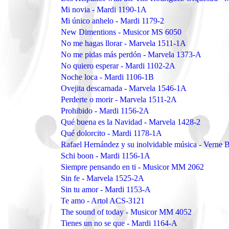
Mi novia - Mardi 1190-1A
Mi único anhelo - Mardi 1179-2
New Dimentions - Musicor MS 6050
No me hagas llorar - Marvela 1511-1A
No me pidas más perdón - Marvela 1373-A
No quiero esperar - Mardi 1102-2A
Noche loca - Mardi 1106-1B
Ovejita descarnada - Marvela 1546-1A
Perderte o morir - Marvela 1511-2A
Prohibido - Mardi 1156-2A
Qué buena es la Navidad - Marvela 1428-2
Qué dolorcito - Mardi 1178-1A
Rafael Hernández y su inolvidable música - Verne 
Schi boon - Mardi 1156-1A
Siempre pensando en ti - Musicor MM 2062
Sin fe - Marvela 1525-2A
Sin tu amor - Mardi 1153-A
Te amo - Artol ACS-3121
The sound of today - Musicor MM 4052
Tienes un no se que - Mardi 1164-A