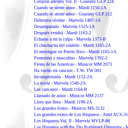
Corazón adentro Vol. II - Guarany GLP 224
Cuando se siente amor - Mardi 1150-1A
Cuando se siente amor - Guarany GLP 212
Debemos olvidar - Marvela 1487-1A
Desamparado - Marvela 1525-1A
Después vendrá - Mardi 1163-2
Echame a mi la culpa - Marvela 1373-B
El chachacha del eslabón - Mardi 1165-2A
El merengue en Puerto Rico - Mardi 1165-1A
Femenino y masculino - Marvela 1392-2
Fiesta de las Americas - Musicor MM 2073
Ha vuelto mi cancion - T.W. TW 001
Incomprensión - Mardi 1152-2A
La novia - Marvela 1546-2A
Las cancanes - Mardi 1164-B
Llamado de amor - Musicor MM 2137
Llora que llora - Mardi 1190-2A
Los grandes éxitos - Musicor MS-3132
Los grandes exitos de Los Hispanos - Artol ACS-3
Los Hispanos Vol. II - Marvela MVLP-86
Los Hispanos with the Tito Rodríguez Orquestra 