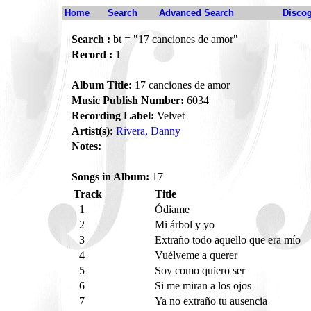
Home
Search
Advanced Search
Disco
Search :
bt = "17 canciones de amor"
Record :
1
Album Title:
17 canciones de amor
Music Publish Number:
6034
Recording Label:
Velvet
Artist(s):
Rivera, Danny
Notes:
Songs in Album:
17
Track
Title
1
Ódiame
2
Mi árbol y yo
3
Extraño todo aquello que era mío
4
Vuélveme a querer
5
Soy como quiero ser
6
Si me miran a los ojos
7
Ya no extraño tu ausencia