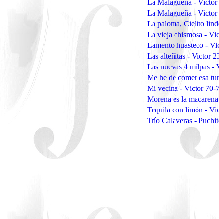
La Malagueña - Victor
La Malagueña - Victor
La paloma, Cielito lind
La vieja chismosa - Vi
Lamento huasteco - Vi
Las alteñitas - Victor 
Las nuevas 4 milpas - 
Me he de comer esa tun
Mi vecina - Victor 70-
Morena es la macarena 
Tequila con limón - Vi
Trío Calaveras - Puchi