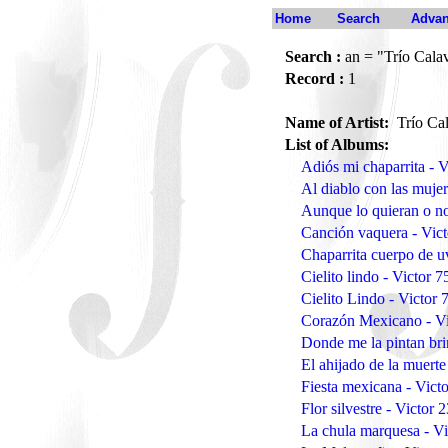
Home
Search
Advan
Search :
an = "Trío Cala
Record :
1
Name of Artist:
Trío Ca
List of Albums:
Adiós mi chaparrita - 
Al diablo con las muje
Aunque lo quieran o no
Canción vaquera - Vic
Chaparrita cuerpo de u
Cielito lindo - Victor 
Cielito Lindo - Victor
Corazón Mexicano - Vi
Donde me la pintan bri
El ahijado de la muerte
Fiesta mexicana - Vict
Flor silvestre - Victor
La chula marquesa - V