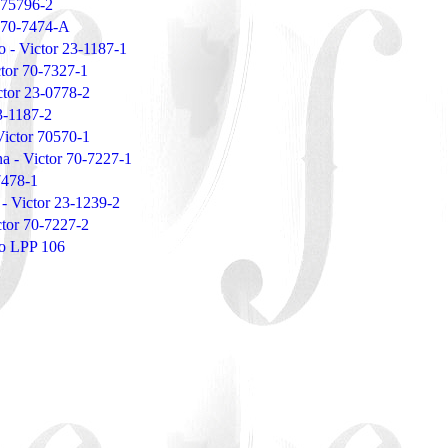
 75796-2
 70-7474-A
o - Victor 23-1187-1
ctor 70-7327-1
ctor 23-0778-2
23-1187-2
Victor 70570-1
a - Victor 70-7227-1
7478-1
- Victor 23-1239-2
ctor 70-7227-2
to LPP 106