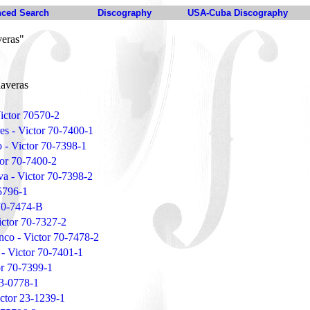
ced Search
Discography
USA-Cuba Discography
veras"
laveras
Victor 70570-2
res - Victor 70-7400-1
 - Victor 70-7398-1
tor 70-7400-2
va - Victor 70-7398-2
75796-1
 70-7474-B
ctor 70-7327-2
nco - Victor 70-7478-2
 - Victor 70-7401-1
or 70-7399-1
 23-0778-1
ictor 23-1239-1