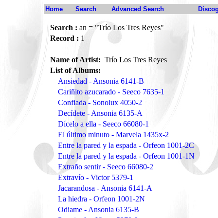
Home
Search
Advanced Search
Disco
Search :
an = "Trío Los Tres Reyes"
Record :
1
Name of Artist:
Trío Los Tres Reyes
List of Albums:
Ansiedad - Ansonia 6141-B
Cariñito azucarado - Seeco 7635-1
Confiada - Sonolux 4050-2
Decídete - Ansonia 6135-A
Dícelo a ella - Seeco 66080-1
El último minuto - Marvela 1435x-2
Entre la pared y la espada - Orfeon 1001-2C
Entre la pared y la espada - Orfeon 1001-1N
Extraño sentir - Seeco 66080-2
Extravío - Victor 5379-1
Jacarandosa - Ansonia 6141-A
La hiedra - Orfeon 1001-2N
Odiame - Ansonia 6135-B