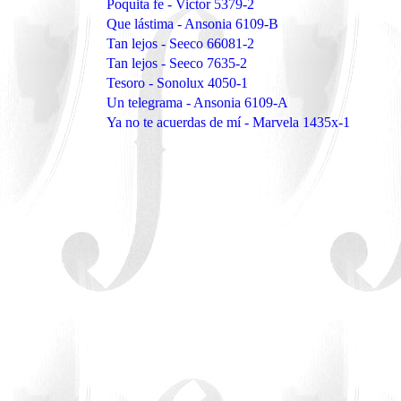
Poquita fe - Victor 5379-2
Que lástima - Ansonia 6109-B
Tan lejos - Seeco 66081-2
Tan lejos - Seeco 7635-2
Tesoro - Sonolux 4050-1
Un telegrama - Ansonia 6109-A
Ya no te acuerdas de mí - Marvela 1435x-1