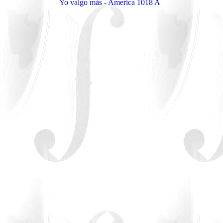
Yo valgo más - America 1018 A