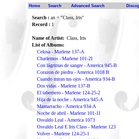
Home
Search
Advanced Search
Disco
Search :
an = "Class, Iris"
Record :
1
Name of Artist:
Class, Iris
List of Albums:
Celosa - Marlene 137-A
Charlemos - Marlene 101-2I
Con lágrimas de sangre - America 945-B
Corazon de piedra - America 1018 B
Cuando miran tus ojos - America 934-B
Dos vidas - Marlene 137-B
El tabernero - Marlene 124-25-2
Hija de la noche - America 945-A
Mamarracho - America 934-A
Noche de abril - Marlene 101-1I
Osvaldo Leal - America 1073
Osvaldo Leal E Iris Class - Marlene 123
Volver - Marlene 124-25-1