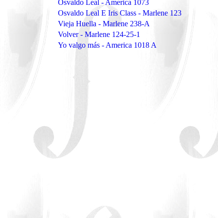
Osvaldo Leal - America 1073
Osvaldo Leal E Iris Class - Marlene 123
Vieja Huella - Marlene 238-A
Volver - Marlene 124-25-1
Yo valgo más - America 1018 A