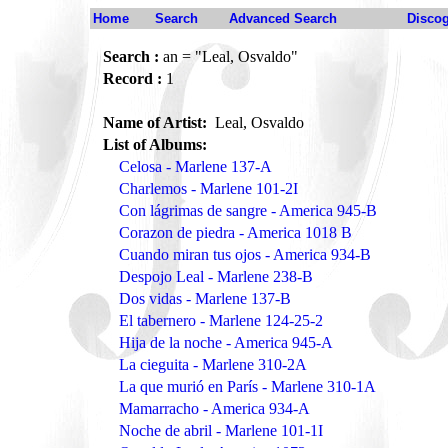
Home
Search
Advanced Search
Disco
Search :
an = "Leal, Osvaldo"
Record :
1
Name of Artist:
Leal, Osvaldo
List of Albums:
Celosa - Marlene 137-A
Charlemos - Marlene 101-2I
Con lágrimas de sangre - America 945-B
Corazon de piedra - America 1018 B
Cuando miran tus ojos - America 934-B
Despojo Leal - Marlene 238-B
Dos vidas - Marlene 137-B
El tabernero - Marlene 124-25-2
Hija de la noche - America 945-A
La cieguita - Marlene 310-2A
La que murió en París - Marlene 310-1A
Mamarracho - America 934-A
Noche de abril - Marlene 101-1I