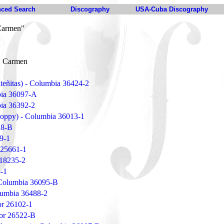
ced Search
Discography
USA-Cuba Discography
 Carmen"
o, Carmen
teñitas) - Columbia 36424-2
bia 36097-A
ia 36392-2
 poppy) - Columbia 36013-1
18-B
9-1
r 25661-1
 18235-2
-1
Columbia 36095-B
olumbia 36488-2
or 26102-1
tor 26522-B