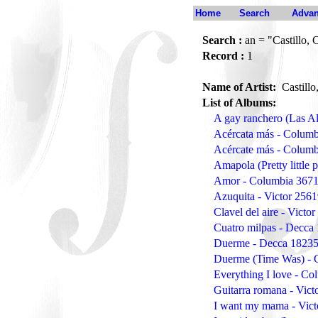
Home
Search
Advan
Search :
an = "Castillo,
Record :
1
Name of Artist:
Castill
List of Albums:
A gay ranchero (Las Al
Acércata más - Colum
Acércate más - Columb
Amapola (Pretty little
Amor - Columbia 367
Azuquita - Victor 2561
Clavel del aire - Victo
Cuatro milpas - Decca
Duerme - Decca 18235
Duerme (Time Was) - 
Everything I love - C
Guitarra romana - Vict
I want my mama - Vic