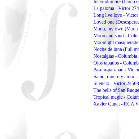
Incertidumbre (Lamp 
La paloma - Victor 27
Long live love - Victo
Loved one (Desespera
María, my own (María
Moon and sand - Colu
Moonlight masquerade
Noche de luna (Full m
Nostalgias - Columbia
Ojos tapatíos - Colum
Pa-ran-pan-pán - Victo
Salud, dinero y amor -
Silencio - Victor 2450
The bells of San Raqu
Tropical magic - Colu
Xavier Cugat - RCA V