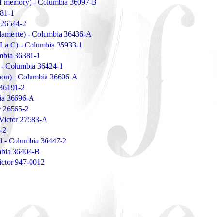
of memory) - Columbia 36097-B
481-1
r 26544-2
damente) - Columbia 36436-A
 La O) - Columbia 35933-1
mbia 36381-1
 - Columbia 36424-1
oon) - Columbia 36606-A
 36191-2
bia 36696-A
r 26565-2
 Victor 27583-A
8-2
el - Columbia 36447-2
mbia 36404-B
ictor 947-0012